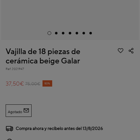
Vajilla de 18 piezas de
cerámica beige Galar
Ref.
2021947
4,2 out of 5 Customer Rating
37,50€
Price reduced from
to
75,00€
50%
Agotado
Compra ahora y recíbelo antes del
13/8/2026