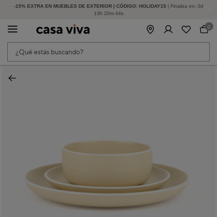
-15% EXTRA EN MUEBLES DE EXTERIOR | CÓDIGO: HOLIDAY15
HASTA -60% DE DESCUENTO | SEGUNDAS REBAJAS
| Finaliza en:
0
d
13
h
20
m
44
s
0
¿Qué estás buscando?