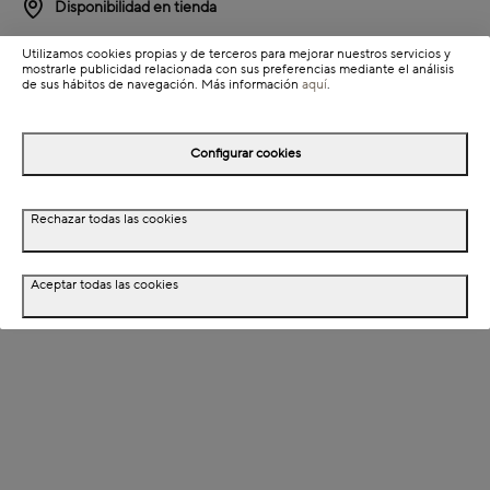
Disponibilidad en tienda
Utilizamos cookies propias y de terceros para mejorar nuestros servicios y
Detalles del producto
mostrarle publicidad relacionada con sus preferencias mediante el análisis
de sus hábitos de navegación. Más información
aquí
.
Información de envío
Configurar cookies
Detalles del producto
Rechazar todas las cookies
Descripción
Aceptar todas las cookies