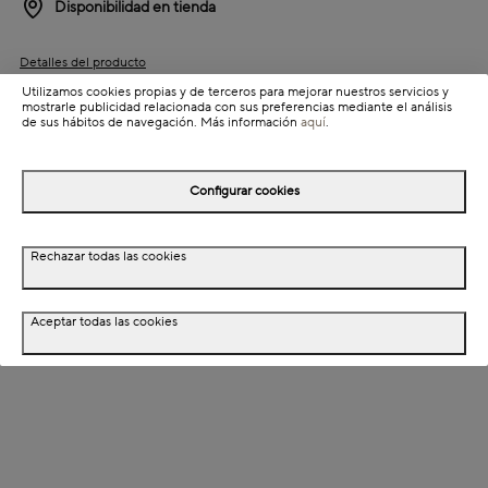
Disponibilidad en tienda
Detalles del producto
Utilizamos cookies propias y de terceros para mejorar nuestros servicios y
Colección: Vita
mostrarle publicidad relacionada con sus preferencias mediante el análisis
de sus hábitos de navegación. Más información
aquí
.
Información de envío
Configurar cookies
Detalles del producto
Rechazar todas las cookies
Descripción
Dimensiones
Aceptar todas las cookies