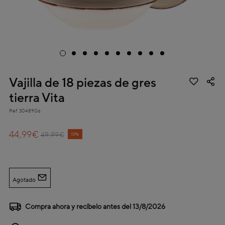
Vajilla de 18 piezas de gres
tierra Vita
Ref.
3048906
3,7 out of 5 Customer Rating
44,99€
Price reduced from
to
49,99€
10%
Agotado
Compra ahora y recíbelo antes del
13/8/2026