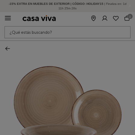
-15% EXTRA EN MUEBLES DE EXTERIOR | CÓDIGO: HOLIDAY15
HASTA -60% DE DESCUENTO | SEGUNDAS REBAJAS
| Finaliza en:
1
d
11
h
25
m
28
s
0
¿Qué estás buscando?