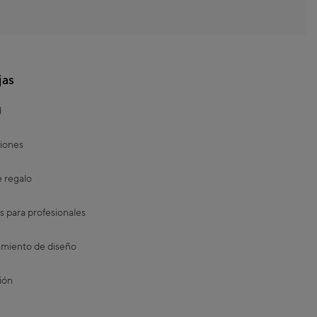
jas
d
iones
e regalo
s para profesionales
miento de diseño
ión