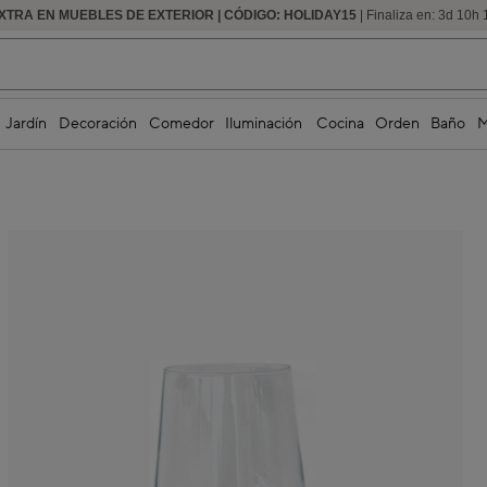
XTRA EN MUEBLES DE EXTERIOR | CÓDIGO: HOLIDAY15
HASTA -60% DE DESCUENTO | SEGUNDAS REBAJAS
| Finaliza en:
3
d
10
h
Jardín
Decoración
Comedor
Iluminación
Cocina
Orden
Baño
M