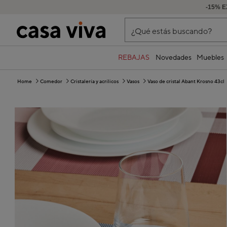
-15% E
¿Qué estás buscando?
REBAJAS
Novedades
Muebles
Home
Comedor
Cristalería y acrílicos
Vasos
Vaso de cristal Abant Krosno 43cl