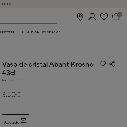
18
m
16
s
0
ascotas
Clau&Chloe
Inspiración
Vaso de cristal Abant Krosno
43cl
Ref.
3062223
3,5 out of 5 Customer Rating
3,50€
Agotado