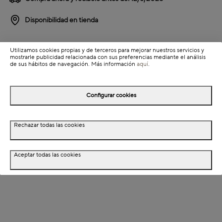
Disponibilidad en tienda
Detalles del producto
Utilizamos cookies propias y de terceros para mejorar nuestros servicios y
mostrarle publicidad relacionada con sus preferencias mediante el análisis
Colección: Casa Viva
de sus hábitos de navegación. Más información
aquí
.
Información de envío
Configurar cookies
Detalles del producto
Rechazar todas las cookies
Descripción
Aceptar todas las cookies
Dimensiones