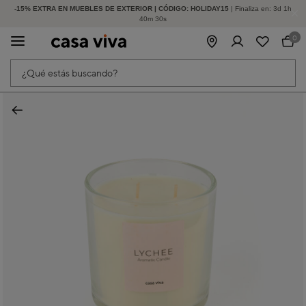
-15% EXTRA EN MUEBLES DE EXTERIOR | CÓDIGO: HOLIDAY15
HASTA -60% DE DESCUENTO | SEGUNDAS REBAJAS
| Finaliza en:
3
d
1
h
40
m
30
s
0
¿Qué estás buscando?