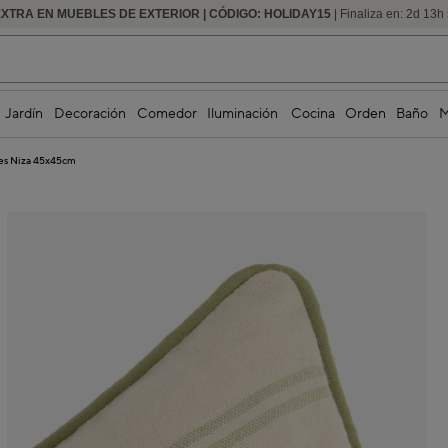
EXTRA EN MUEBLES DE EXTERIOR | CÓDIGO: HOLIDAY15
HASTA -60% DE DESCUENTO | SEGUNDAS REBAJAS
| Finaliza en:
2
d
13
h
Jardín
Decoración
Comedor
Iluminación
Cocina
Orden
Baño
M
des Niza 45x45cm