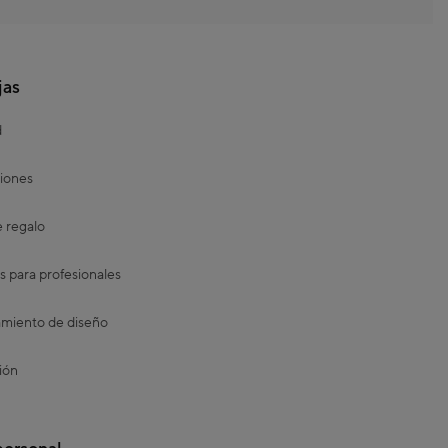
jas
d
iones
e regalo
s para profesionales
miento de diseño
ión