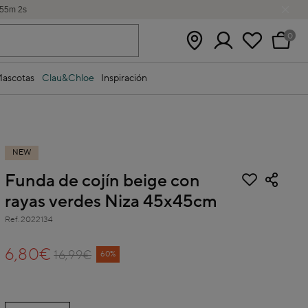
55
m
1
s
0
ascotas
Clau&Chloe
Inspiración
NEW
Funda de cojín beige con
rayas verdes Niza 45x45cm
Ref.
2022134
5 out of 5 Customer Rating
6,80€
16,99€
Price reduced from
to
60%