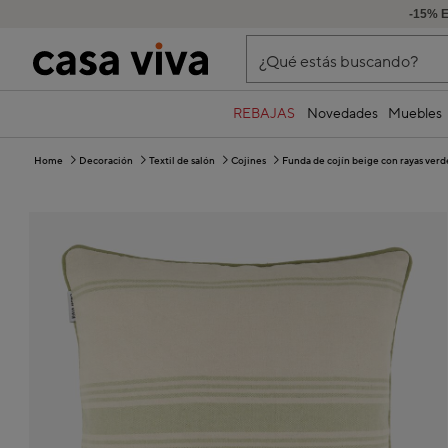
-15% 
¿Qué estás buscando?
REBAJAS
Novedades
Muebles
Home
Decoración
Textil de salón
Cojines
Funda de cojín beige con rayas ver